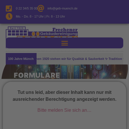
0 22 34/5 35 00
info@geb-muench.de
Mo. - Do. 8 - 17 Uhr | Fr. 8 - 13 Uhr
e Leistung! Seit den frühen 1920 stehen wir für Qualität & Sauberkeit ✨ Tradition tr
100 Jahre Münch
FORMULARE
Tut uns leid, aber dieser Inhalt kann nur mit
ausreichender Berechtigung angezeigt werden.
Bitte melden Sie sich an…